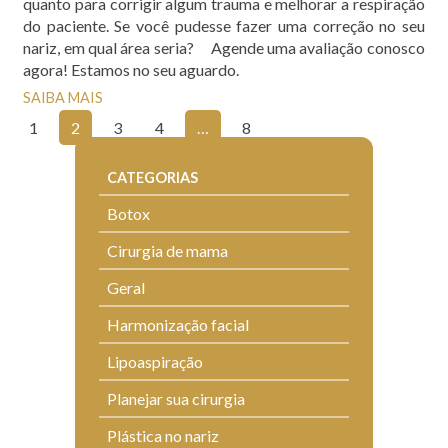
quanto para corrigir algum trauma e melhorar a respiração
do paciente. Se você pudesse fazer uma correção no seu
nariz, em qual área seria? Agende uma avaliação conosco
agora! Estamos no seu aguardo.
SAIBA MAIS
1
2
3
4
…
8
CATEGORIAS
Botox
Cirurgia de mama
Geral
Harmonização facial
Lipoaspiração
Planejar sua cirurgia
Plástica no nariz